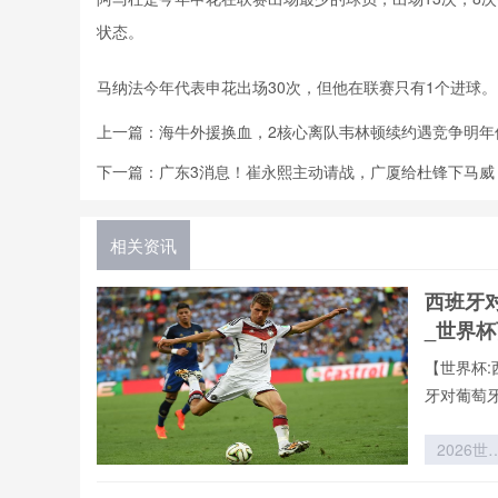
状态。
马纳法今年代表申花出场30次，但他在联赛只有1个进球。
上一篇：
海牛外援换血，2核心离队韦林顿续约遇竞争明年
下一篇：
广东3消息！崔永熙主动请战，广厦给杜锋下马威
相关资讯
西班牙
_世界
【世界杯:
牙对葡萄
2026世
杯吉祥物
车现场：