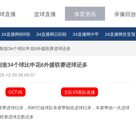
球直播
篮球直播
体育资讯
录像回放
24直播网韩K联
24直播网日职联
24直播网中甲
24直播网世亚预
24直播网西甲
24直播网德甲
24直播网欧冠
24直播网中超
制造34个球比申花6外援联赛进球还多
造34个球比申花6外援联赛进球还多
25-12-30 06:00:07
CCTV5
主队VS客队直播
赛季进球纪录，同时打破球队单赛季制造进球纪录，本赛季他一共进球
援联赛进球总数还多