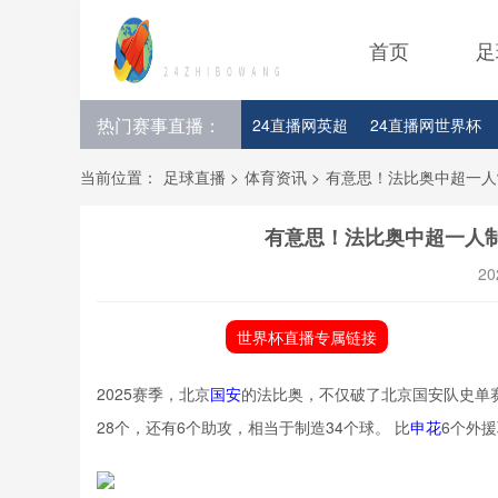
首页
足
热门赛事直播：
24直播网英超
24直播网世界杯
24直播网意甲
24直播网法甲
当前位置：
足球直播
>
体育资讯
>
有意思！法比奥中超一人
有意思！法比奥中超一人制
20
世界杯直播专属链接
2025赛季，北京
国安
的法比奥，不仅破了北京国安队史单
28个，还有6个助攻，相当于制造34个球。 比
申花
6个外