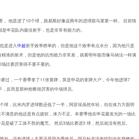
赛， 他是进了10个球，路易斯好像这两年的进球跟马莱莱一样。 目前情
都是申花队内最佳射手，也是非常有能力的。
，也是进入
中超
射手效率榜单的，但是他这个效率有点水分，因为他只是
有精准的射术，但是他的抗伤能力非常差，就看明年能否像马纳法一样满
0场比赛厉害得不要不要的。
赛过，一个赛季拿了11张黄牌，算是申花的拿牌大户，今年他进球7
手，反而是那种抢断很厉害的中场球员。
4个球，比米内罗进球数还低了一半，阿苏埃虽然年轻，但在体力方面明
迷不满意的他还是有点疲软，体力不足。本赛季他在申花最发光的一场比
花是破了工体不胜的魔咒。 然后3场比赛进3 球，然后就没有然后。
次替补，没有进球！主要还是因为重伤后，阿马杜并没有找到当年巅峰的