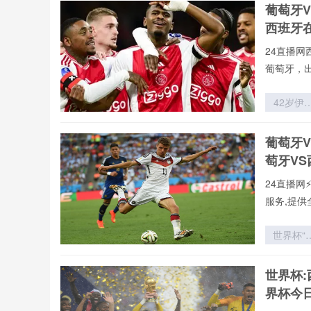
葡萄牙V
美狼遭全
西班牙
吐槽
24直播网
葡萄牙，
42岁伊
冲击世
杯：再进
葡萄牙
球
萄牙V
24直播网
服务,提供
世界杯“
妻时尚
秀”：太
世界杯:
团穿搭图
界杯今