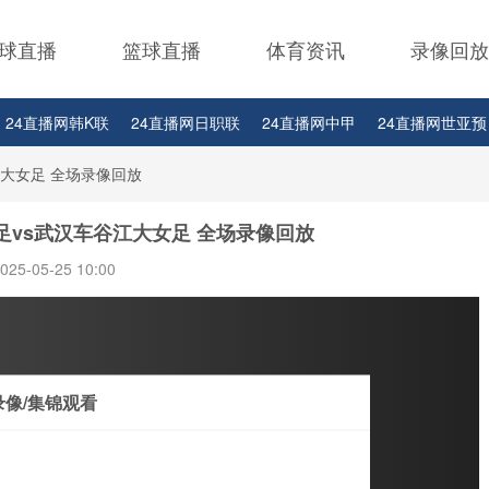
球直播
篮球直播
体育资讯
录像回放
24直播网韩K联
24直播网日职联
24直播网中甲
24直播网世亚预
24直播网西甲
24直播网德甲
24直播网欧冠
24直播网中超
江大女足 全场录像回放
足vs武汉车谷江大女足 全场录像回放
025-05-25 10:00
录像/集锦观看