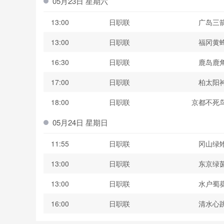
05月23日 星期六
13:00
日职联
广岛三
13:00
日职联
福冈黄
16:30
日职联
鹿岛鹿
17:00
日职联
柏太阳
18:00
日职联
京都不死
05月24日 星期日
11:55
日职联
冈山绿
13:00
日职联
东京绿
13:00
日职联
水户蜀
16:00
日职联
清水心