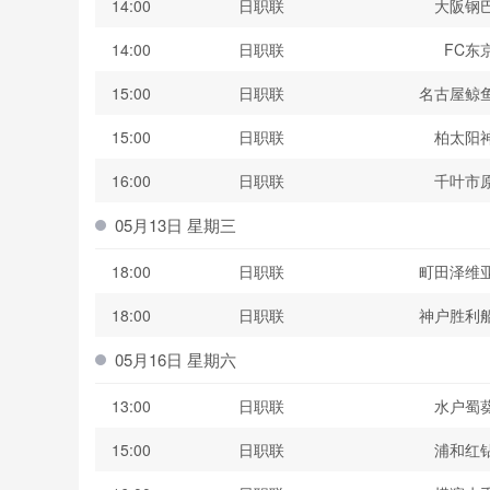
14:00
日职联
大阪钢
14:00
日职联
FC东
15:00
日职联
名古屋鲸
15:00
日职联
柏太阳
16:00
日职联
千叶市
05月13日 星期三
18:00
日职联
町田泽维
18:00
日职联
神户胜利
05月16日 星期六
13:00
日职联
水户蜀
15:00
日职联
浦和红