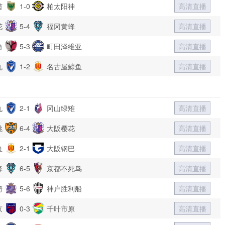
茵
1-0
柏太阳神
高清直播
花
5-4
福冈黄蜂
高清直播
角
5-3
町田泽维亚
高清直播
丸
1-2
名古屋鲸鱼
高清直播
丸
2-1
冈山绿雉
高清直播
跳
6-4
大阪樱花
高清直播
鱼
2-1
大阪钢巴
高清直播
蜂
6-5
京都不死鸟
高清直播
箭
5-6
神户胜利船
高清直播
京
0-3
千叶市原
高清直播