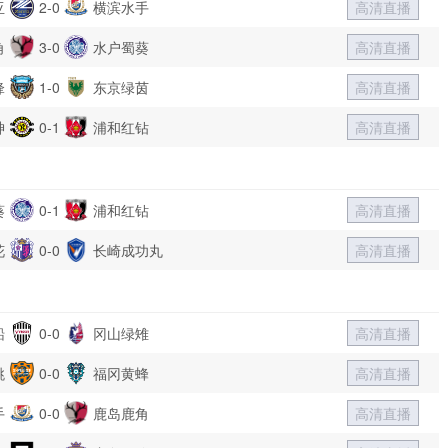
亚
2-0
横滨水手
高清直播
角
3-0
水户蜀葵
高清直播
锋
1-0
东京绿茵
高清直播
神
0-1
浦和红钻
高清直播
葵
0-1
浦和红钻
高清直播
花
0-0
长崎成功丸
高清直播
船
0-0
冈山绿雉
高清直播
跳
0-0
福冈黄蜂
高清直播
手
0-0
鹿岛鹿角
高清直播