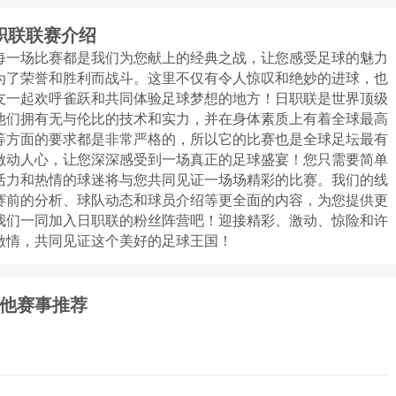
职联联赛介绍
每一场比赛都是我们为您献上的经典之战，让您感受足球的魅力
为了荣誉和胜利而战斗。这里不仅有令人惊叹和绝妙的进球，也
友一起欢呼雀跃和共同体验足球梦想的地方！
是世界顶级
日职联
他们拥有无与伦比的技术和实力，并在身体素质上有着全球最高
等方面的要求都是非常严格的，所以它的比赛也是全球足坛最有
激动人心，让您深深感受到一场真正的足球盛宴！您只需要简单
活力和热情的球迷将与您共同见证一场场精彩的比赛。我们的线
赛前的分析、球队动态和球员介绍等更全面的内容，为您提供更
我们一同加入
的粉丝阵营吧！迎接精彩、激动、惊险和许
日职联
激情，共同见证这个美好的足球王国！
他赛事推荐