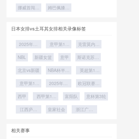
罚的灰色地
能恢复周期
杯AT&T
杯｜魔笛六
出线
代
季风期排水
篇章
挪威首闯世
Stadium超
带研究”
评估”
姆巴佩膝伤
度出征
系统实战检
大屏幕对门
界杯——北
最新进展：
验
将视线干扰
欧海盗
法国王牌世
的潜在风险
2026扬帆
界杯前景悬
日本女排vs土耳其女排相关录像标签
分析
而未决
2025年12
意甲第17
克雷莫内塞
月29日
轮
vs那不勒斯
NBL
新疆女篮
意甲
斯诺克苏格
兰公开赛第
北京vs新疆
NBA杯半决
英超第16
2轮
赛
轮
意甲第15
2025年12
欧冠联赛阶
轮
月10日
段第6轮
西甲
西甲第15
富阳队
意杯第3轮
轮
江西庐山
皇家社会
浙江广厦
U21
U19
相关赛事