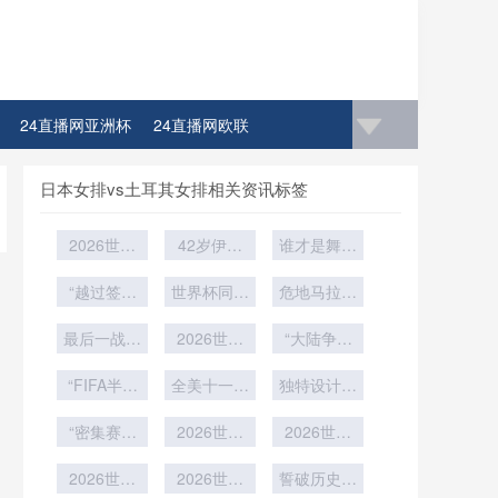
24直播网亚洲杯
24直播网欧联
日本女排vs土耳其女排相关资讯标签
2026世界
42岁伊布
谁才是舞台
杯吉祥物翻
冲击世界
王者？”
车现场：北
“越过签证
杯：再进一
世界杯同步
危地马拉之
美狼遭全网
线的世界杯
飞铲如镜像
球
旗深陷墨超
门槛：北美
最后一战能
吐槽
2026世界
交错”
“大陆争锋
泥沼
赛场的入场
否刺破长
杯：多元清
与地缘博
“FIFA半自
困局”
夜？
算格局下的
全美十一大
独特设计引
弈：2026
动越位技
支付障碍与
职业体育联
世界杯战略
热议
术：精度极
“密集赛程
跨境协同机
盟赛区通勤
2026世界
对手遴选逻
2026世界
限的实证检
中小组赛两
巴士全面迈
杯小组赛终
制重构
杯硬石体育
辑”
验与争议判
轮间隔的体
2026世界
入零排放时
局：平局即
2026世界
场：加勒比
誓破历史新