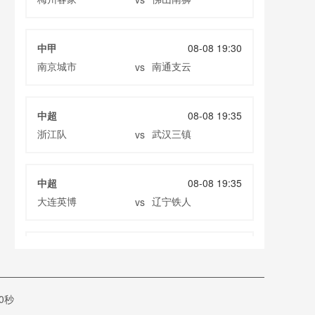
中甲
08-08 19:30
南京城市
南通支云
vs
中超
08-08 19:35
浙江队
武汉三镇
vs
中超
08-08 19:35
大连英博
辽宁铁人
vs
中超
08-08 20:00
云南玉昆
成都蓉城
vs
0秒