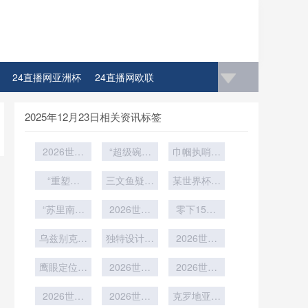
24直播网亚洲杯
24直播网欧联
2025年12月23日相关资讯标签
2026世界
“超级碗中
巾帼执哨创
杯吉祥物翻
场封神之
历史：女裁
车现场：北
“重塑中
三文鱼疑引
战：泰勒·
判首度执裁
某世界杯参
美狼遭全网
轴：AT&T
斯威夫特与
发集体食物
世界杯关键
赛队临时叫
体育场世界
“苏里南双
吐槽
2026世界
碧昂丝
中毒
停备战训练
零下15℃
战
杯改造的边
子半场遥望
杯铜牌战：
雪域极限锤
界消融与核
乌兹别克斯
公平竞赛积
独特设计引
2026世界
炼
坦队冬训画
心重构”
分能否决定
热议
杯48队新
鹰眼定位锚
面曝光
最后的赢家
2026世界
规：种子队
2026世界
点：大都会
杯16座场
杯硬石体育
分档“地理
人寿球场备
2026世界
馆：草皮品
2026世界
场：加勒比
克罗地亚传
回避”原则