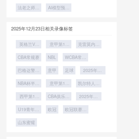
战2026世
杯AT&T
种从暖季到
杯小组第三
季风期排水
奇终迎谢幕
深度解析
界杯的技术
法老之师再
Stadium超
冷季的全面
晋级后的跨
AI模型预测
系统实战检
曲
大屏幕对门
战世界杯：
演进路径
组对阵机制
场均四球
转型
验
将视线干扰
萨拉赫领衔
与排位逻辑
的潜在风险
埃及
详解
2025年12月23日相关录像标签
分析
英格兰VS
意甲第17
克雷莫内塞
加纳英格兰
轮
vs那不勒斯
CBA常规赛
VS加纳直
NBL
WCBA常规
播
赛
巴格达警察
意甲
足球
2025年12
vs吉达国民
月18日
NBA杯半决
意甲第15
凯尔特人vs
赛
轮
雄鹿
西甲第15
CBA俱乐部
2025年11
轮
杯南宁赛区
月30日
U19青年篮
欧冠
欧冠联赛阶
球联赛小组
段第5轮
山东蜜獾
赛第6轮