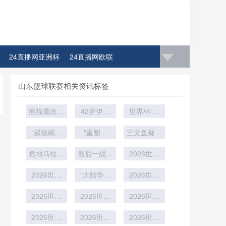
24直播网亚洲杯
24直播网欧联
山东篮球联赛相关资讯标签
熊猫魔改版
42岁伊布
世界杯“娇
却意外封神
冲击世界
妻时尚
“超级碗中
杯：再进一
“重塑中
三文鱼疑引
秀”：太太
场封神之
轴：AT&T
球
团穿搭图鉴
发集体食物
危地马拉之
战：泰勒·
体育场世界
最后一战能
2026世界
中毒
斯威夫特与
旗深陷墨超
杯改造的边
否刺破长
杯：多元清
2026世界
碧昂丝
泥沼
界消融与核
“大陆争锋
夜？
算格局下的
2026世界
杯32强
与地缘博
心重构”
支付障碍与
杯铜牌战：
赛：VAR判
2026世界
弈：2026
2026世界
跨境协同机
公平竞赛积
2026世界
罚时刻全记
杯48队新
世界杯战略
杯小组赛终
分能否决定
杯前瞻：基
制重构
录与时间线
规：种子队
2026世界
对手遴选逻
局：平局即
2026世界
最后的赢家
于八场赛制
2026世界