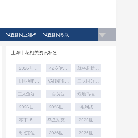
24直播网亚洲杯
24直播网欧联
上海申花相关资讯标签
2026世界
42岁伊布
就将刷新足
杯吉祥物翻
冲击世界
坛最年长纪
车现场：北
巾帼执哨创
杯：再进一
VAR精准判
三队同分困
录
美狼遭全网
历史：女裁
罚与实时校
球
局：世界杯
判首度执裁
三文鱼疑引
吐槽
非会员波多
准：2026
净胜球条款
危地马拉之
世界杯关键
发集体食物
世界杯裁判
黎各有望获
引发公平性
旗深陷墨超
2026世界
中毒
战
技术的智能
2026世界
特邀资格
“毛利战舞
争议
泥沼
杯：多元清
杯铜牌战：
进化路径
成入场券：
算格局下的
零下15℃
公平竞赛积
乌兹别克斯
新西兰队先
2026世界
支付障碍与
雪域极限锤
分能否决定
坦队冬训画
过仪式关才
杯48队新
跨境协同机
鹰眼定位锚
炼
最后的赢家
2026世界
面曝光
规：种子队
2026世界
能上场”