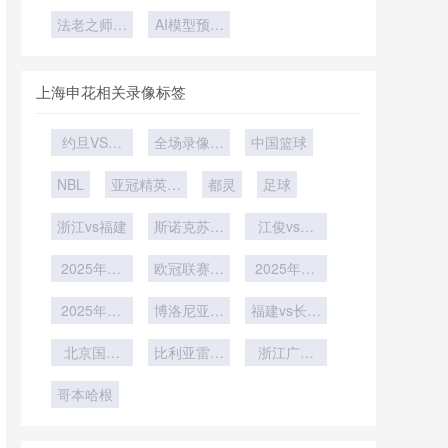
点：大都会
制重构
杯睡眠科
杯｜魔笛六
分档“地理
人寿球场备
法老之师再
技：球员穿
AI模型预测
回避”原则
度出征
战世界杯：
战2026世
戴设备监测
场均四球
深度解析
界杯的技术
萨拉赫领衔
标准全解析
演进路径
埃及
上海申花相关录像标签
约旦VS阿
全场录像回
中国篮球
尔及利亚直
放
NBL
播约旦VS
亚冠精英联
都灵
足球
阿尔及利亚
赛西亚区第
浙江vs福建
在线直播
6轮
斯诺克苏格
江俊vs大
兰公开赛第
卫-吉尔伯
2025年12
欧冠联赛阶
2轮
2025年12
特
月15日
段第6轮
月8日
2025年12
博洛尼亚vs
福建vs长沙
月5日
帕尔马
勇胜
北京国安
比利亚雷亚
浙江广厦
U21
尔
U19
哥本哈根